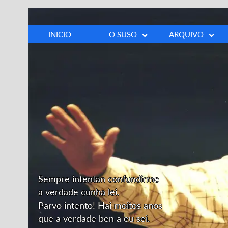
INICIO
O SUSO
ARQUIVO
Biografía
Fotos
Cronoloxía
Vídeos
Discografía
Prensa
Opinións
Outros
Dedicatoria
Sempre intentan confundirme
a verdade cunha lei.
Parvo intento! Hai moitos anos
que a verdade ben a eu sei.