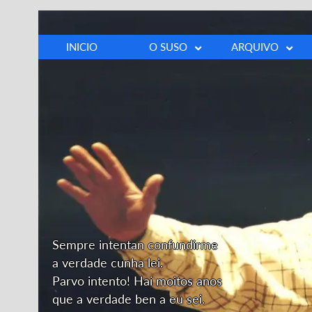
INICIO
O SUSO
ARQUIVO
Biografía
Fotos
Cronoloxía
Vídeos
Discografía
Prensa
Opinións
Outros
Dedicatoria
Sempre intentan confundirme
a verdade cunha lei.
Parvo intento! Hai moitos anos
que a verdade ben a eu sei.