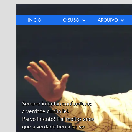
INICIO
O SUSO
ARQUIVO
Biografía
Fotos
Cronoloxía
Vídeos
Discografía
Prensa
Opinións
Outros
Dedicatoria
Sempre intentan confundirme
a verdade cunha lei.
Parvo intento! Hai moitos anos
que a verdade ben a eu sei.