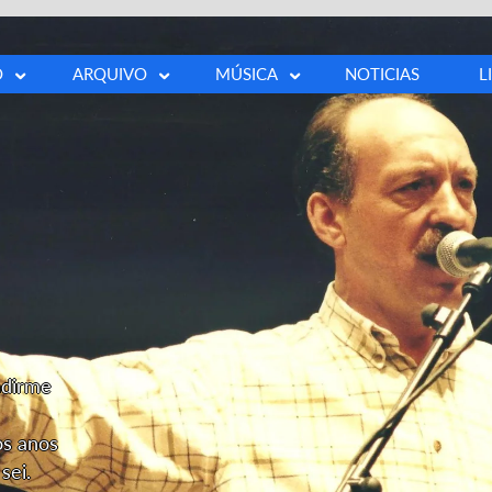
O
ARQUIVO
MÚSICA
NOTICIAS
L
a
Fotos
Buscar canción
ía
Vídeos
100 cancións
ía
Prensa
s
Outros
ia
ndirme
os anos
sei.