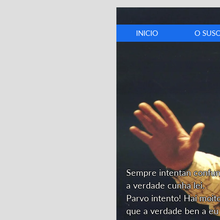
INICIO
O SUS
Biografí
Cronolox
Discograf
Opinión
Dedicator
Sempre intentan confu
a verdade cunha lei.
Parvo intento! Hai moit
que a verdade ben a eu 