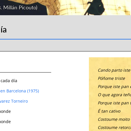
s
. Millán Picouto)
ía
Cando parto iste
Póñome triste
 cada día
Porque iste pan 
en Barcelona (1975)
O que agora teño
varez Torneiro
Porque iste pan
É tan cativo
monde
Costoume moito
monde
Costoume retor