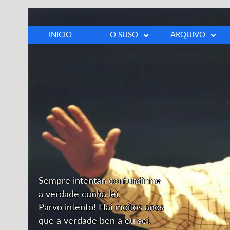
INICIO
O SUSO
ARQUIVO
Biografía
Fotos
Cronoloxía
Vídeos
Discografía
Prensa
Opinións
Outros
Dedicatoria
Sempre intentan confundirme
a verdade cunha lei.
Parvo intento! Hai moitos anos
que a verdade ben a eu sei.