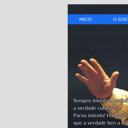
INICIO
O SUS
Biografí
Cronolox
Discograf
Opinión
Dedicator
Sempre intentan confu
a verdade cunha lei.
Parvo intento! Hai moit
que a verdade ben a eu 