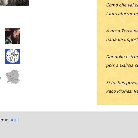
Cómo che vai ca
tanto aforrar p
A nosa Terra n
nada lle import
Dándolle estru
pois a Galicia s
a
Si fuches povo,
Paco Pixiñas, R
preme
aquí
.