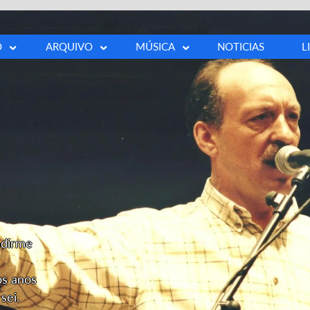
O
ARQUIVO
MÚSICA
NOTICIAS
L
a
Fotos
Buscar canción
ía
Vídeos
100 cancións
ía
Prensa
s
Outros
ia
ndirme
os anos
sei.