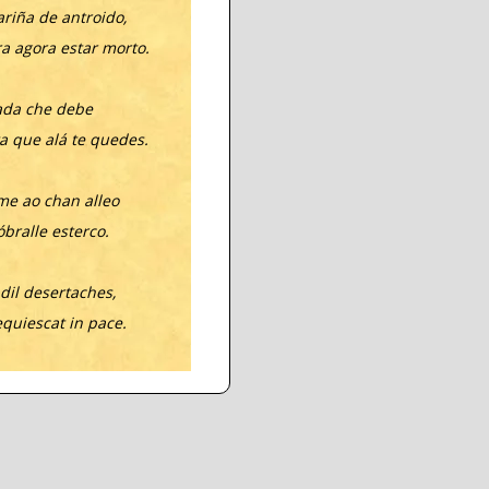
riña de antroido,
ra agora estar morto.
ada che debe
a que alá te quedes.
me ao chan alleo
óbralle esterco.
 dil desertaches,
equiescat in pace.