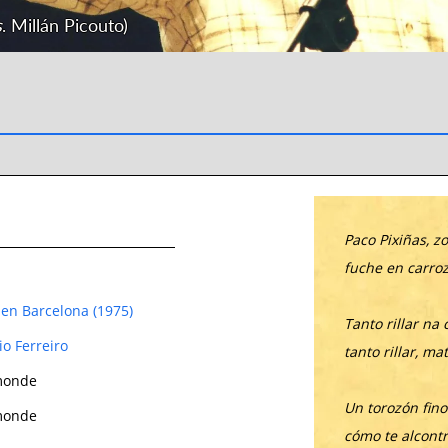
s
. Millán Picouto)
Paco Pixiñas, z
fuche en carroz
en Barcelona (1975)
Tanto rillar na
io Ferreiro
tanto rillar, ma
monde
Un torozón fino
monde
cómo te alcontr