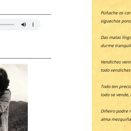
Púñache os cor
síguechos pond
Das malas língo
durme tranquil
Vendiches vento
todo vendiches
Todo ten precio
todo se vende,
Diñeiro podre 
alma mezquiña