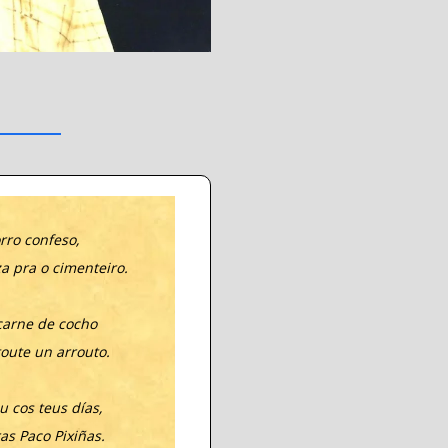
orro confeso,
a pra o cimenteiro.
 carne de cocho
toute un arrouto.
u cos teus días,
as Paco Pixiñas.