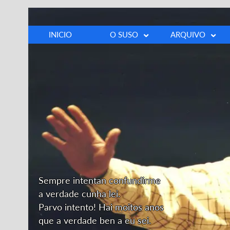
INICIO
O SUSO
ARQUIVO
Biografía
Fotos
Cronoloxía
Vídeos
Discografía
Prensa
Opinións
Outros
Dedicatoria
Sempre intentan confundirme
a verdade cunha lei.
Parvo intento! Hai moitos anos
que a verdade ben a eu sei.