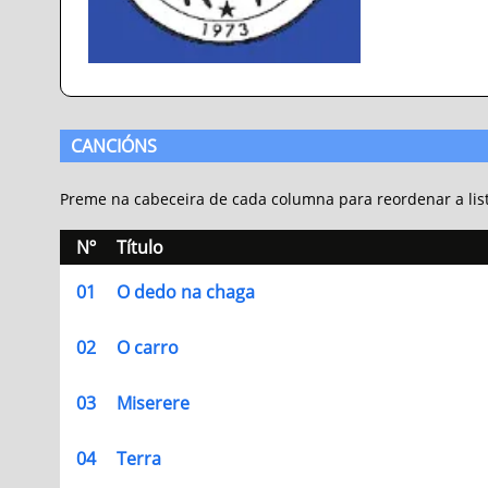
CANCIÓNS
Preme na cabeceira de cada columna para reordenar a lis
Nº
Título
01
O dedo na chaga
02
O carro
03
Miserere
04
Terra