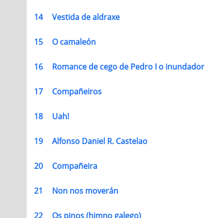
14
Vestida de aldraxe
15
O camaleón
16
Romance de cego de Pedro I o inundador
17
Compañeiros
18
Uah!
19
Alfonso Daniel R. Castelao
20
Compañeira
21
Non nos moverán
22
Os pinos (himno galego)