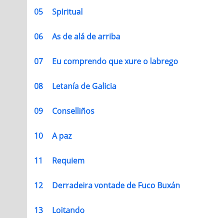
05
Spiritual
06
As de alá de arriba
07
Eu comprendo que xure o labrego
08
Letanía de Galicia
09
Conselliños
10
A paz
11
Requiem
12
Derradeira vontade de Fuco Buxán
13
Loitando