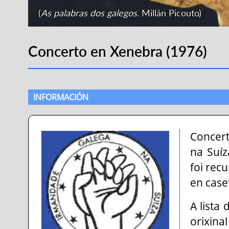
(
As palabras dos galegos
. Millán Picouto)
Concerto en Xenebra (1976)
INFORMACIÓN
Concer
na Suí
foi rec
en case
A lista
orixina