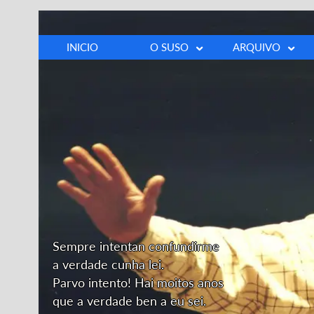
INICIO
O SUSO
ARQUIVO
Biografía
Fotos
Cronoloxía
Vídeos
Discografía
Prensa
Opinións
Outros
Dedicatoria
Sempre intentan confundirme
a verdade cunha lei.
Parvo intento! Hai moitos anos
que a verdade ben a eu sei.