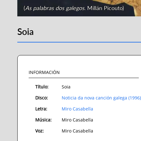
(
As palabras dos galegos
. Millán Picouto)
Soia
INFORMACIÓN
Título:
Soia
Disco:
Noticia da nova canción galega (1996)
Letra:
Miro Casabella
Música:
Miro Casabella
Voz:
Miro Casabella