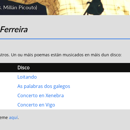
s
. Millán Picouto)
 Ferreira
stros. Un ou máis poemas están musicados en máis dun disco:
Disco
Loitando
As palabras dos galegos
Concerto en Xenebra
Concerto en Vigo
preme
aquí
.