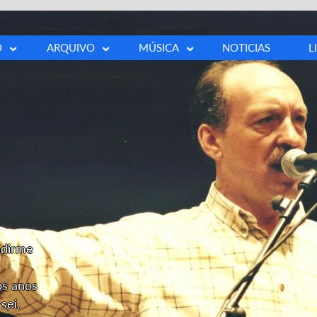
O
ARQUIVO
MÚSICA
NOTICIAS
L
a
Fotos
Buscar canción
ía
Vídeos
100 cancións
ía
Prensa
s
Outros
ia
ndirme
os anos
sei.