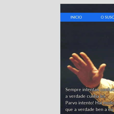
INICIO
O SUS
Biografí
Cronolox
Discograf
Opinión
Dedicator
Sempre intentan confu
a verdade cunha lei.
Parvo intento! Hai moit
que a verdade ben a eu 