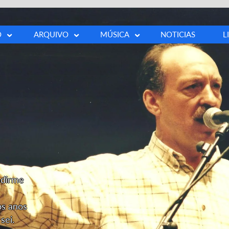
O
ARQUIVO
MÚSICA
NOTICIAS
L
a
Fotos
Buscar canción
ía
Vídeos
100 cancións
ía
Prensa
s
Outros
ia
ndirme
os anos
sei.