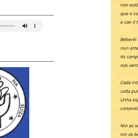
non estó
que o co
e con il f
Beberéi 
nun amen
As camp
nos vent
Cada int
cada pul
Unha es
cortando
Nin as o
nin os b