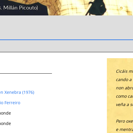
s
. Millán Picouto)
Cicáis 
cando a
non abro
en Xenebra (1976)
como cat
io Ferreiro
veña a 
monde
Pero oxe
monde
e mentr