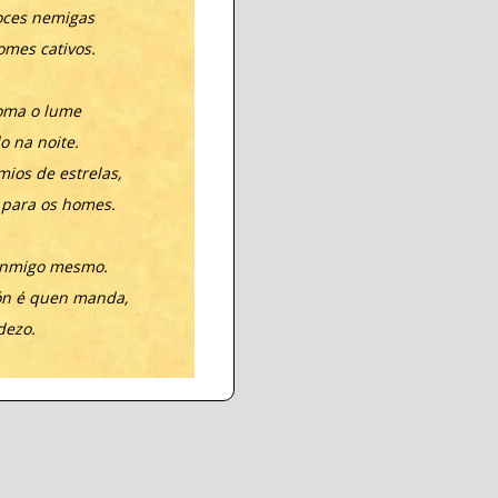
oces nemigas
omes cativos.
coma o lume
o na noite.
mios de estrelas,
 para os homes.
onmigo mesmo.
ón é quen manda,
dezo.