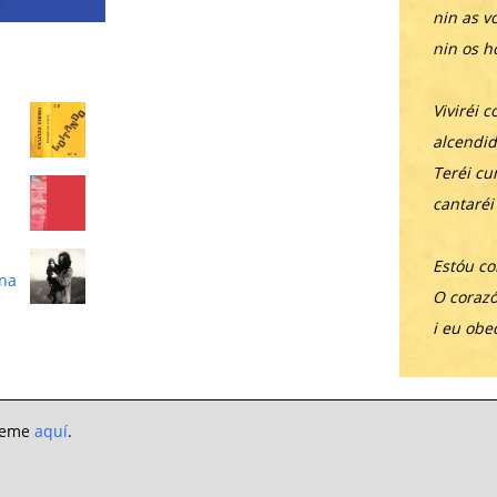
nin as v
nin os h
Viviréi 
alcendid
Teréi cu
cantaréi
Estóu c
ona
O coraz
i eu obe
preme
aquí
.