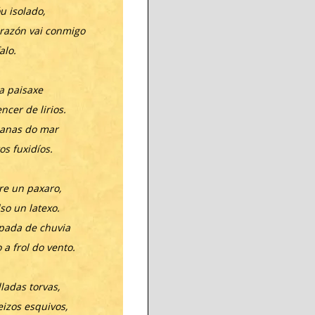
u isolado,
razón vai conmigo
alo.
a paisaxe
cer de lirios.
anas do mar
os fuxidíos.
re un paxaro,
so un latexo.
pada de chuvia
 a frol do vento.
lladas torvas,
eizos esquivos,