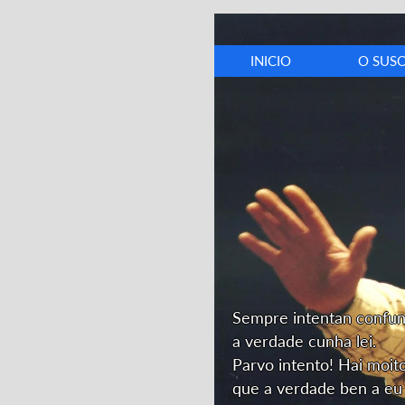
INICIO
O SUS
Biografí
Cronolox
Discograf
Opinión
Dedicator
Sempre intentan confu
a verdade cunha lei.
Parvo intento! Hai moit
que a verdade ben a eu 