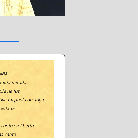
mañá
 miña mirada
lle na luz
iva mapoula de auga,
soedade.
 canto en libertá
as canto